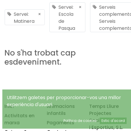
Servei:
×
Serveis
Servei:
×
Escola
complementar
Matinera
de
Serveis
Pasqua
complementa
No s'ha trobat cap
esdeveniment.
Utilitzem galetes per proporcionar-vos una millor
experiència d'usuari.
Inici
Animacions
Temps Lliure
infantils
Projectes
Activitats en
Socioeducatius
Política de cookies
Estic d'acord
marxa
Pagaments
i Esportius, S.L.