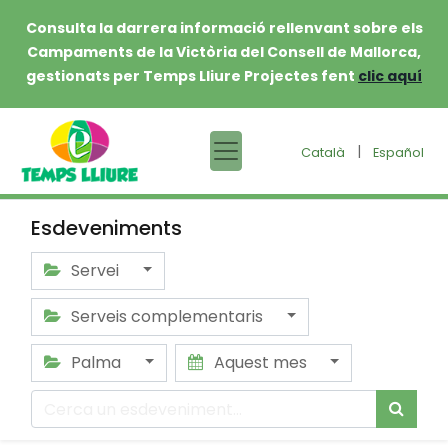
Consulta la darrera informació rellenvant sobre els
Campaments de la Victòria del Consell de Mallorca,
gestionats per Temps Lliure Projectes fent
clic aquí
|
Català
Español
Esdeveniments
Servei
Serveis complementaris
Palma
Aquest mes