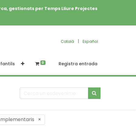
rca, gestionats per Temps Lliure Projectes
|
Català
Español
0
fantils
Registra entrada
complementaris
×