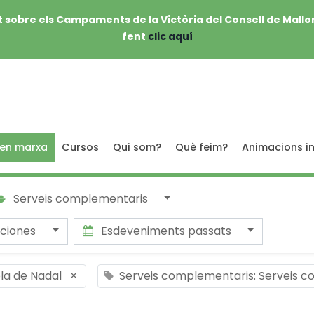
 sobre els Campaments de la Victòria del Consell de Mallo
fent
clic aquí
 en marxa
Cursos
Qui som?
Què feim?
Animacions in
Serveis complementaris
aciones
Esdeveniments passats
ola de Nadal
×
Serveis complementaris: Serveis 