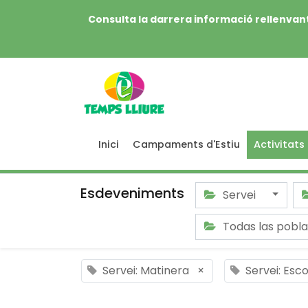
Consulta la darrera informació rellenvant
Inici
Campaments d'Estiu
Activitats
Esdeveniments
Servei
Todas las pobl
Servei: Matinera
×
Servei: Esc