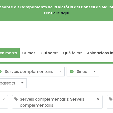
 sobre els Campaments de la Victòria del Consell de Mallo
fent
clic aquí
 en marxa
Cursos
Qui som?
Què feim?
Animacions in
Serveis complementaris
Sineu
passats
×
Serveis complementaris: Serveis
×
complementaris