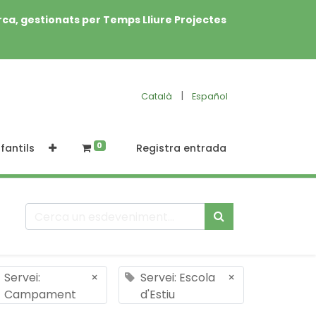
rca, gestionats per Temps Lliure Projectes
|
Català
Español
0
fantils
Registra entrada
Servei:
×
Servei: Escola
×
Campament
d'Estiu