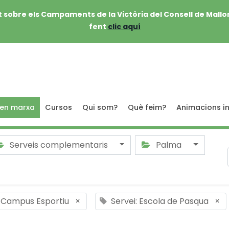
 sobre els Campaments de la Victòria del Consell de Mallo
fent
clic aquí
 en marxa
Cursos
Qui som?
Què feim?
Animacions in
Serveis complementaris
Palma
: Campus Esportiu
×
Servei: Escola de Pasqua
×