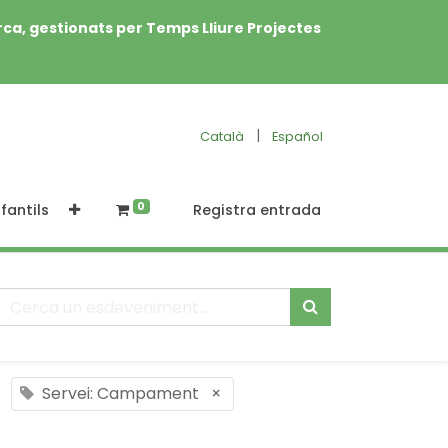
rca, gestionats per Temps Lliure Projectes
|
Català
Español
0
fantils
Registra entrada
Servei: Campament
×