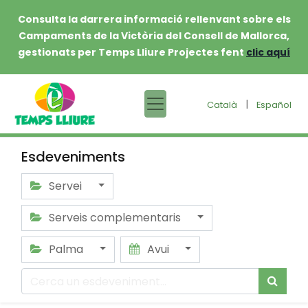
Consulta la darrera informació rellenvant sobre els
Campaments de la Victòria del Consell de Mallorca,
gestionats per Temps Lliure Projectes fent
clic aquí
|
Català
Español
Esdeveniments
Servei
Serveis complementaris
Palma
Avui