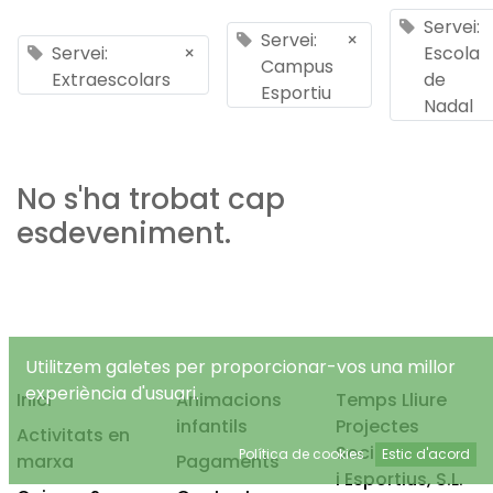
Servei:
Servei:
×
Servei:
×
Escola
Campus
Extraescolars
de
Esportiu
Nadal
No s'ha trobat cap
esdeveniment.
Utilitzem galetes per proporcionar-vos una millor
experiència d'usuari.
Inici
Animacions
Temps Lliure
infantils
Projectes
Activitats en
Socioeducatius
Política de cookies
Estic d'acord
marxa
Pagaments
i Esportius, S.L.