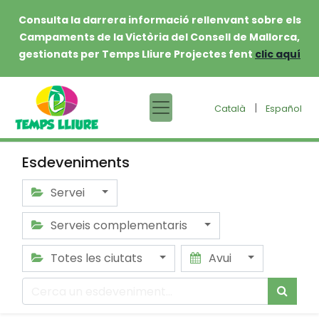
Consulta la darrera informació rellenvant sobre els
Campaments de la Victòria del Consell de Mallorca,
gestionats per Temps Lliure Projectes fent
clic aquí
|
Català
Español
Esdeveniments
Servei
Serveis complementaris
Totes les ciutats
Avui