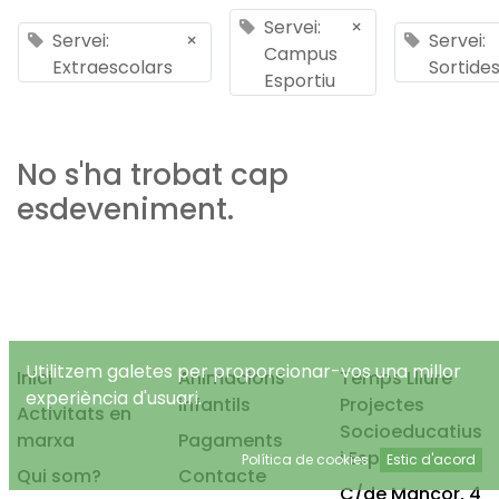
Servei:
×
Servei:
×
Servei:
Campus
Extraescolars
Sortide
Esportiu
No s'ha trobat cap
esdeveniment.
Utilitzem galetes per proporcionar-vos una millor
Inici
Animacions
Temps Lliure
experiència d'usuari.
infantils
Projectes
Activitats en
Socioeducatius
marxa
Pagaments
i Esportius, S.L.
Política de cookies
Estic d'acord
Qui som?
Contacte
C/de Mancor, 4