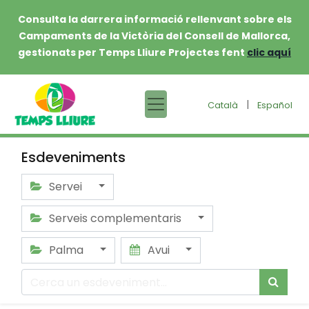
Consulta la darrera informació rellenvant sobre els
Campaments de la Victòria del Consell de Mallorca,
gestionats per Temps Lliure Projectes fent
clic aquí
|
Català
Español
Esdeveniments
Servei
Serveis complementaris
Palma
Avui