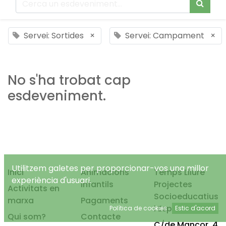
Servei: Sortides
×
Servei: Campament
×
No s'ha trobat cap
esdeveniment.
Utilitzem galetes per proporcionar-vos una millor
Inici
Animacions
Temps Lliure
experiència d'usuari.
infantils
Projectes
Activitats en
Socioeducatius
marxa
Pagaments
i Esportius, S.L.
Política de cookies
Estic d'acord
Qui som?
Contacte
C/de Mancor, 4