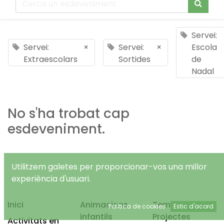
Servei:
Servei:
×
Servei:
×
Escola
Extraescolars
Sortides
de
Nadal
No s'ha trobat cap
esdeveniment.
Utilitzem galetes per proporcionar-vos una millor
experiència d'usuari.
Inici
Animacions
Temps Lliure
Política de cookies
Estic d'acord
infantils
Projectes
Activitats en