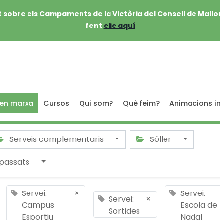
 sobre els Campaments de la Victòria del Consell de Mallo
fent
clic aquí
 en marxa
Cursos
Qui som?
Què feim?
Animacions in
Serveis complementaris
Sóller
passats
Servei:
×
Servei:
Servei:
×
Campus
Escola de
Sortides
Esportiu
Nadal