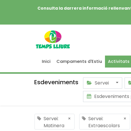
Consulta la darrera informació rellenvant
Inici
Campaments d'Estiu
Activitats
Esdeveniments
Servei
Esdeveniments 
Servei:
×
Servei:
×
Matinera
Extraescolars