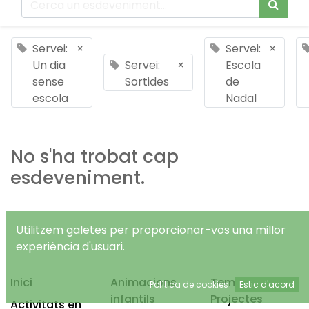
Servei:
×
Servei:
×
Un dia
Servei:
×
Escola
sense
Sortides
de
escola
Nadal
No s'ha trobat cap
esdeveniment.
Utilitzem galetes per proporcionar-vos una millor
experiència d'usuari.
Inici
Animacions
Temps Lliure
Política de cookies
Estic d'acord
infantils
Projectes
Activitats en