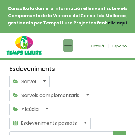
Consulta la darrera informació rellenvant sobre els
Campaments de la Victòria del Consell de Mallorca,
gestionats per Temps Lliure Projectes fent
clic aquí
|
Català
Español
Esdeveniments
Servei
Serveis complementaris
Alcúdia
Esdeveniments passats