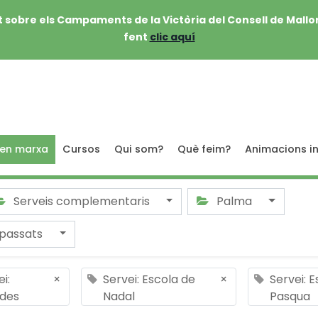
 sobre els Campaments de la Victòria del Consell de Mallo
fent
clic aquí
 en marxa
Cursos
Qui som?
Què feim?
Animacions in
Serveis complementaris
Palma
passats
i:
×
Servei: Escola de
×
Servei: 
ides
Nadal
Pasqua