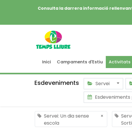
Consulta la darrera informació rellenvant
Inici
Campaments d'Estiu
Activitats
Esdeveniments
Servei
Esdeveniments 
Servei: Un dia sense
×
Serve
escola
Sort