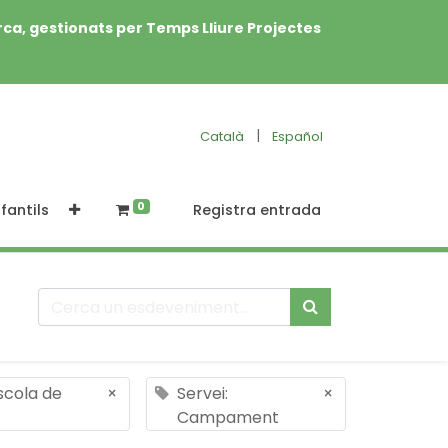
rca, gestionats per Temps Lliure Projectes
|
Català
Español
0
fantils
Registra entrada
Escola de
×
Servei:
×
Campament