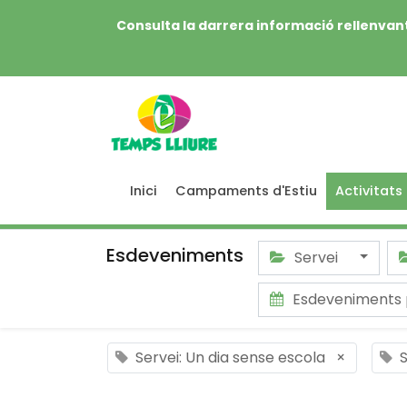
Consulta la darrera informació rellenvant
Inici
Campaments d'Estiu
Activitats
Esdeveniments
Servei
Esdeveniments 
Servei: Un dia sense escola
×
S