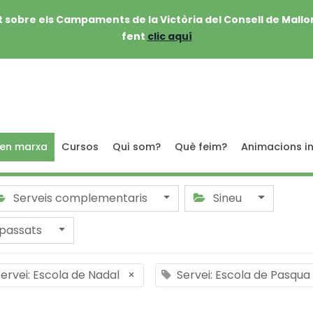
 sobre els Campaments de la Victòria del Consell de Mallo
fent
clic aquí
 en marxa
Cursos
Qui som?
Què feim?
Animacions in
Serveis complementaris
Sineu
passats
ervei: Escola de Nadal
×
Servei: Escola de Pasqua