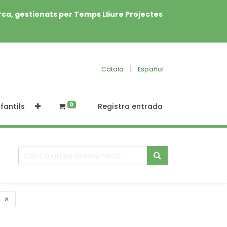
rca, gestionats per Temps Lliure Projectes
|
Català
Español
0
fantils
Registra entrada
×