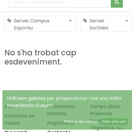
Servei: Campus
×
Servei:
×
Esportiu
Sortides
No s'ha trobat cap
esdeveniment.
Utilitzem galetes per proporcionar-vos una millor
experiència d'usuari.
Inici
Animacions
Temps Lliure
infantils
Projectes
Activitats en
Socioeducatius
Política de cookies
Estic d'acord
marxa
Pagaments
i Esportius, S.L.