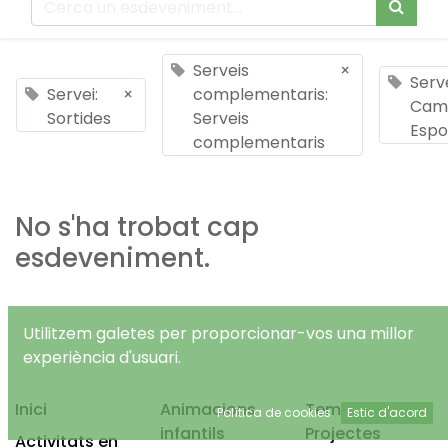
Serveis
×
Serve
Servei:
×
complementaris:
Cam
Sortides
Serveis
Espo
complementaris
No s'ha trobat cap
esdeveniment.
Utilitzem galetes per proporcionar-vos una millor
experiència d'usuari.
Inici
Animacions
Temps Lliure
Política de cookies
Estic d'acord
infantils
Projectes
Activitats en