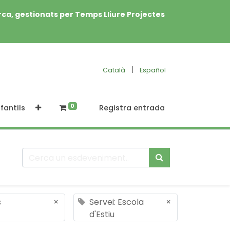
rca, gestionats per Temps Lliure Projectes
|
Català
Español
0
fantils
Registra entrada
s
×
Servei: Escola
×
d'Estiu