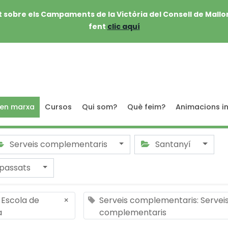
 sobre els Campaments de la Victòria del Consell de Mallo
fent
clic aquí
 en marxa
Cursos
Qui som?
Què feim?
Animacions in
Serveis complementaris
Santanyí
passats
: Escola de
×
Serveis complementaris: Servei
a
complementaris