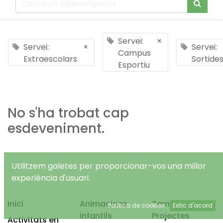
Servei:
×
Servei:
×
Servei:
Campus
Extraescolars
Sortide
Esportiu
No s'ha trobat cap
esdeveniment.
Utilitzem galetes per proporcionar-vos una millor
experiència d'usuari.
Inici
Animacions
Temps Lliure
Política de cookies
Estic d'acord
infantils
Projectes
Activitats en