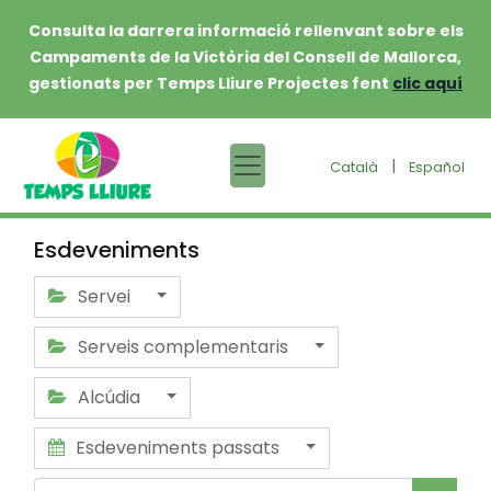
Consulta la darrera informació rellenvant sobre els
Campaments de la Victòria del Consell de Mallorca,
gestionats per Temps Lliure Projectes fent
clic aquí
|
Català
Español
Esdeveniments
Servei
Serveis complementaris
Alcúdia
Esdeveniments passats