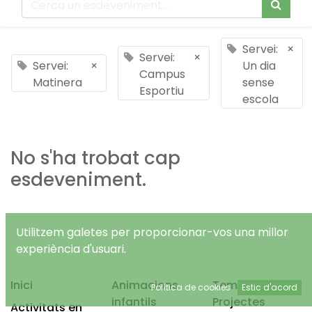
Servei:
×
Servei:
×
Servei:
×
Un dia
Campus
Matinera
sense
Esportiu
escola
No s'ha trobat cap
esdeveniment.
Utilitzem galetes per proporcionar-vos una millor
experiència d'usuari.
Inici
Animacions
Temps Lliure
Política de cookies
Estic d'acord
infantils
Projectes
Activitats en