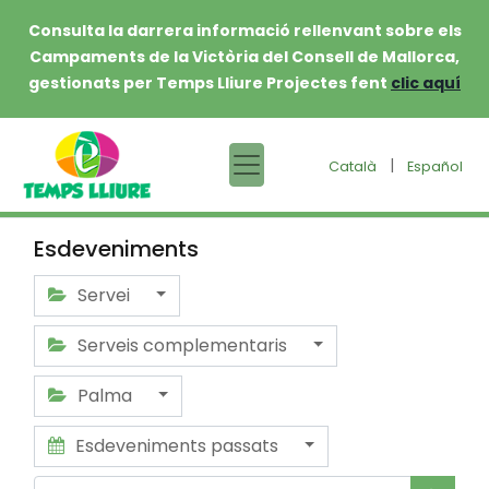
Consulta la darrera informació rellenvant sobre els
Campaments de la Victòria del Consell de Mallorca,
gestionats per Temps Lliure Projectes fent
clic aquí
|
Català
Español
Esdeveniments
Servei
Serveis complementaris
Palma
Esdeveniments passats