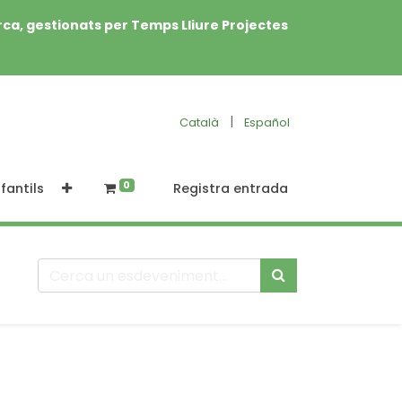
rca, gestionats per Temps Lliure Projectes
|
Català
Español
0
fantils
Registra entrada