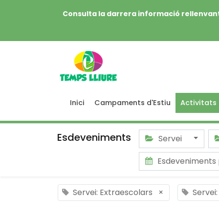
Consulta la darrera informació rellenvant
Inici
Campaments d'Estiu
Activitats
Esdeveniments
Servei
Esdeveniments 
Servei: Extraescolars
×
Servei