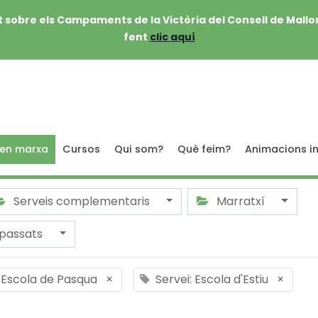
 sobre els Campaments de la Victòria del Consell de Mallo
fent
clic aquí
 en marxa
Cursos
Qui som?
Què feim?
Animacions in
Serveis complementaris
Marratxí
passats
: Escola de Pasqua
×
Servei: Escola d'Estiu
×