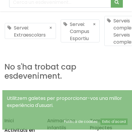
Serveis
Servei:
×
Servei:
×
complem
Campus
Extraescolars
Serveis
Esportiu
comple
No s'ha trobat cap
esdeveniment.
Utilitzem galetes per proporcionar-vos una millor
experiència d'usuari.
Inici
Animacions
Temps Lliure
Política de cookies
Estic d'acord
infantils
Projectes
Activitats en