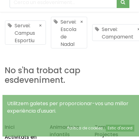
Servei:
×
Servei:
×
Escola
Servei:
Campus
de
Campament
Esportiu
Nadal
No s'ha trobat cap
esdeveniment.
Utilitzem galetes per proporcionar-vos una millor
experiència d'usuari.
Inici
Animacions
Temps Lliure
Política de cookies
Estic d'acord
infantils
Projectes
Activitats en