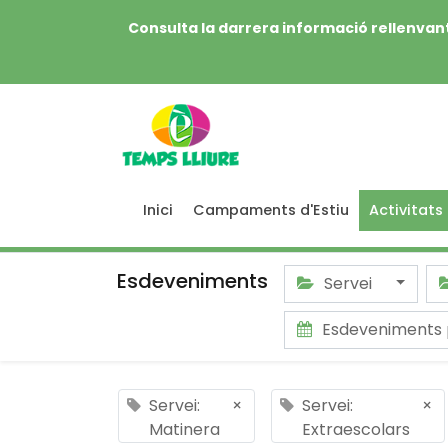
Consulta la darrera informació rellenvant
Inici
Campaments d'Estiu
Activitats
Esdeveniments
Servei
Esdeveniments 
Servei:
×
Servei:
×
Matinera
Extraescolars