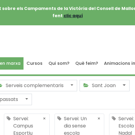
 sobre els Campaments de la Victòria del Consell de Mallo
fent
clic aquí
 en marxa
Cursos
Qui som?
Què feim?
Animacions in
Serveis complementaris
Sant Joan
passats
Servei:
×
Servei: Un
×
Servei:
Campus
dia sense
Escola
Esportiu
escola
Nadal