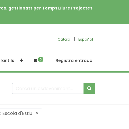
rca, gestionats per Temps Lliure Projectes
|
Català
Español
0
fantils
Registra entrada
: Escola d'Estiu
×