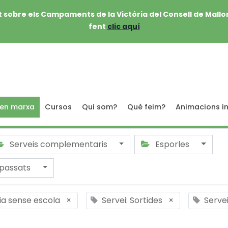
 sobre els Campaments de la Victòria del Consell de Mallo
fent
clic aquí
 en marxa
Cursos
Qui som?
Què feim?
Animacions in
Serveis complementaris
Esporles
passats
dia sense escola
×
Servei: Sortides
×
Servei