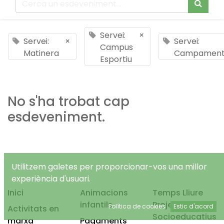
Servei:
×
Servei:
×
Servei:
Campus
Matinera
Campamen
Esportiu
No s'ha trobat cap
esdeveniment.
Utilitzem galetes per proporcionar-vos una millor
experiència d'usuari.
Inici
Animacions
Temps Lliure
infantils
Projectes
Política de cookies
Estic d'acord
Activitats en
Socioeducatius
marxa
Pagaments