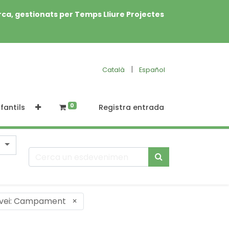
rca, gestionats per Temps Lliure Projectes
|
Català
Español
0
fantils
Registra entrada
vei: Campament
×