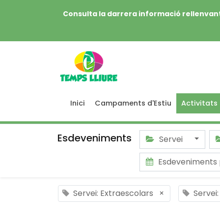
Consulta la darrera informació rellenvant
Inici
Campaments d'Estiu
Activitats
Esdeveniments
Servei
Esdeveniments 
Servei: Extraescolars
×
Servei: