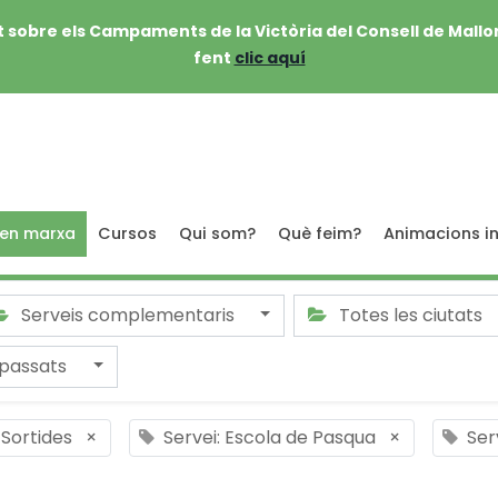
 sobre els Campaments de la Victòria del Consell de Mallo
fent
clic aquí
 en marxa
Cursos
Qui som?
Què feim?
Animacions in
Serveis complementaris
Totes les ciutats
passats
 Sortides
×
Servei: Escola de Pasqua
×
Ser