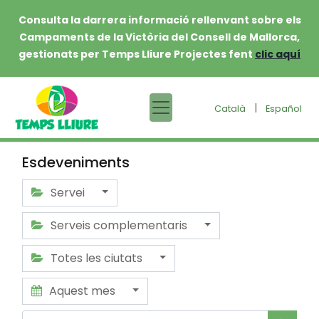
Consulta la darrera informació rellenvant sobre els
Campaments de la Victòria del Consell de Mallorca,
gestionats per Temps Lliure Projectes fent
clic aquí
|
Català
Español
Esdeveniments
Servei
Serveis complementaris
Totes les ciutats
Aquest mes