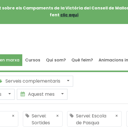
 sobre els Campaments de la Victòria del Consell de Mallo
fent
clic aquí
 en marxa
Cursos
Qui som?
Què feim?
Animacions in
Serveis complementaris
ts
Aquest mes
×
Servei:
×
Servei: Escola
×
Sortides
de Pasqua