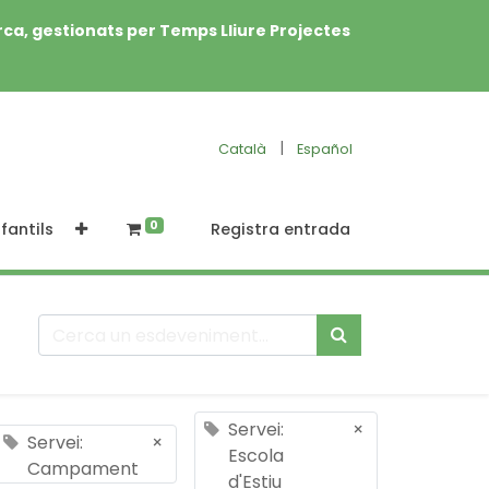
rca, gestionats per Temps Lliure Projectes
|
Català
Español
0
fantils
Registra entrada
Servei:
×
Servei:
×
Escola
Campament
d'Estiu