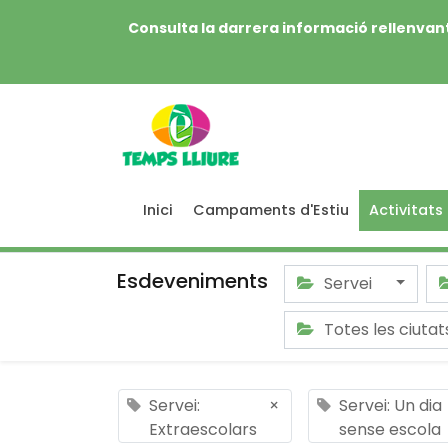
Consulta la darrera informació rellenvant
Inici
Campaments d'Estiu
Activitats
Esdeveniments
Servei
Totes les ciuta
Servei:
×
Servei: Un dia
Extraescolars
sense escola