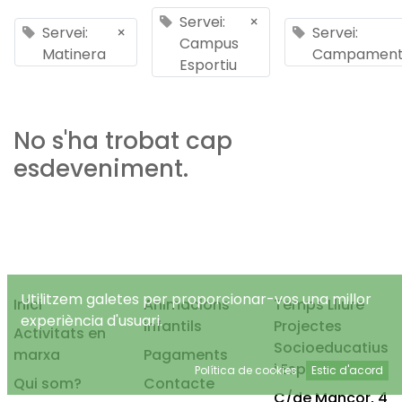
Servei:
×
Servei:
×
Servei:
Campus
Matinera
Campamen
Esportiu
No s'ha trobat cap
esdeveniment.
Utilitzem galetes per proporcionar-vos una millor
Inici
Animacions
Temps Lliure
experiència d'usuari.
infantils
Projectes
Activitats en
Socioeducatius
marxa
Pagaments
i Esportius, S.L.
Política de cookies
Estic d'acord
Qui som?
Contacte
C/de Mancor, 4