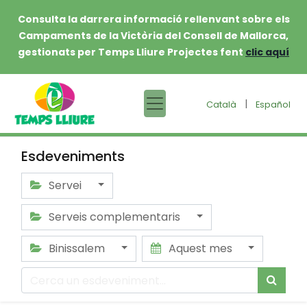
Consulta la darrera informació rellenvant sobre els
Campaments de la Victòria del Consell de Mallorca,
gestionats per Temps Lliure Projectes fent
clic aquí
|
Català
Español
Esdeveniments
Servei
Serveis complementaris
Binissalem
Aquest mes