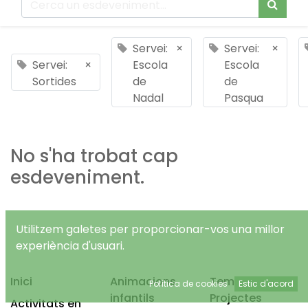
Servei:
×
Servei:
×
Servei:
×
Escola
Escola
Sortides
de
de
Nadal
Pasqua
No s'ha trobat cap
esdeveniment.
Utilitzem galetes per proporcionar-vos una millor
experiència d'usuari.
Inici
Animacions
Temps Lliure
Política de cookies
Estic d'acord
infantils
Projectes
Activitats en