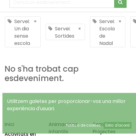
Servei:
×
Servei:
×
Un dia
Servei:
×
Escola
sense
Sortides
de
escola
Nadal
No s'ha trobat cap
esdeveniment.
Utilitzem galetes per proporcionar-vos una millor
experiència d'usuari.
Inici
Animacions
Temps Lliure
Política de cookies
Estic d'acord
infantils
Projectes
Activitats en