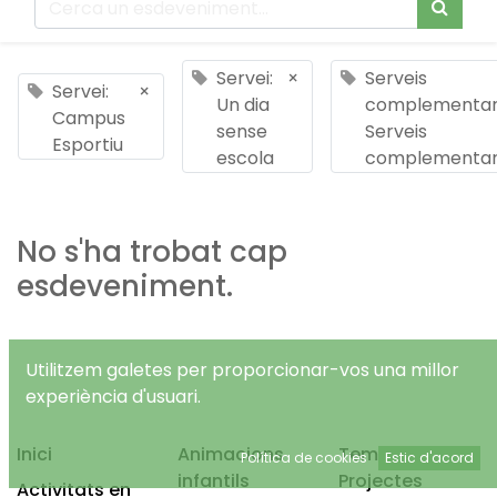
Servei:
×
Serveis
Servei:
×
Un dia
complementari
Campus
sense
Serveis
Esportiu
escola
complementar
No s'ha trobat cap
esdeveniment.
Utilitzem galetes per proporcionar-vos una millor
experiència d'usuari.
Inici
Animacions
Temps Lliure
Política de cookies
Estic d'acord
infantils
Projectes
Activitats en