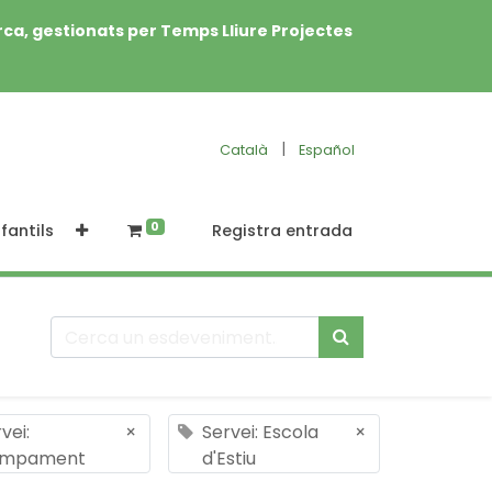
rca, gestionats per Temps Lliure Projectes
|
Català
Español
0
fantils
Registra entrada
vei:
×
Servei: Escola
×
mpament
d'Estiu