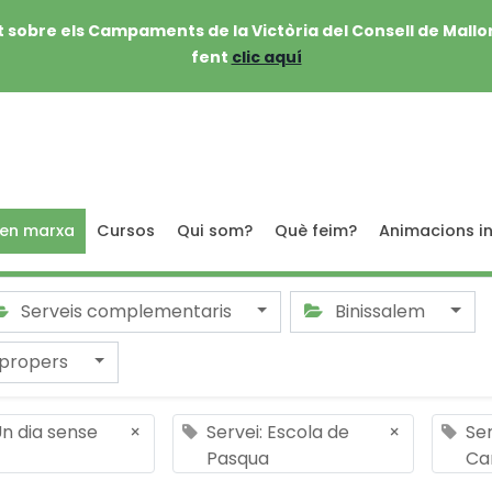
 sobre els Campaments de la Victòria del Consell de Mallo
fent
clic aquí
 en marxa
Cursos
Qui som?
Què feim?
Animacions in
Serveis complementaris
Binissalem
 propers
Un dia sense
×
Servei: Escola de
×
Ser
Pasqua
Ca