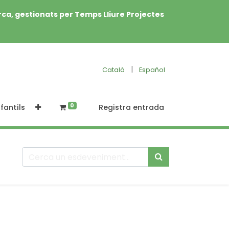
rca, gestionats per Temps Lliure Projectes
|
Català
Español
0
fantils
Registra entrada