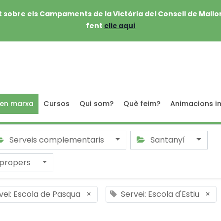
 sobre els Campaments de la Victòria del Consell de Mallo
fent
clic aquí
 en marxa
Cursos
Qui som?
Què feim?
Animacions in
Serveis complementaris
Santanyí
 propers
vei: Escola de Pasqua
×
Servei: Escola d'Estiu
×