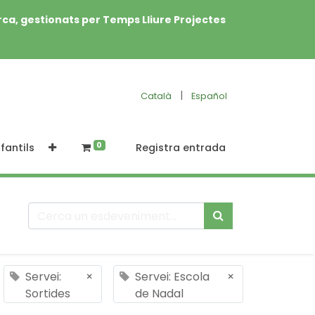
rca, gestionats per Temps Lliure Projectes
|
Català
Español
0
fantils
Registra entrada
Servei:
×
Servei: Escola
×
Sortides
de Nadal