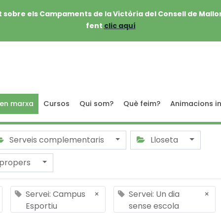
 sobre els Campaments de la Victòria del Consell de Mallo
fent
clic aquí
 en marxa
Cursos
Qui som?
Què feim?
Animacions in
Serveis complementaris
Lloseta
 propers
Servei: Campus
×
Servei: Un dia
×
Esportiu
sense escola