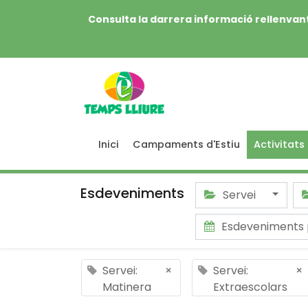
Consulta la darrera informació rellenvant
Inici
Campaments d'Estiu
Activitats
Esdeveniments
Servei
Esdeveniments
Servei:
×
Servei:
×
Matinera
Extraescolars