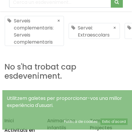
Serveis
×
complementaris:
Servei:
×
Serveis
Extraescolars
complementaris
No s'ha trobat cap
esdeveniment.
Utilitzem galetes per proporcionar-vos una millor
experiència d'usuari.
Inici
Animacions
Temps Lliure
Política de cookies
Estic d'acord
infantils
Projectes
Activitats en