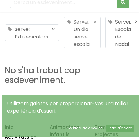
Servei:
×
Servei:
×
Servei:
×
Un dia
Escola
Extraescolars
sense
de
escola
Nadal
No s'ha trobat cap
esdeveniment.
Utilitzem galetes per proporcionar-vos una millor
experiència d'usuari.
Inici
Animacions
Temps Lliure
Política de cookies
Estic d'acord
infantils
Projectes
Activitats en