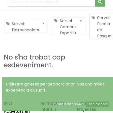
Servei:
Servei:
×
Servei:
×
Escola
Campus
Extraescolars
de
Esportiu
Pasqua
No s'ha trobat cap
esdeveniment.
Utilitzem galetes per proporcionar-vos una millor
experiència d'usuari.
Inici
Animacions
Temps Lliure
Política de cookies
Estic d'acord
infantils
Projectes
Activitats en