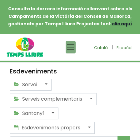
Consulta la darrera informació rellenvant sobre els
Campaments de la Victòria del Consell de Mallorca,
gestionats per Temps Lliure Projectes fent
clic aquí
|
Català
Español
Esdeveniments
Servei
Serveis complementaris
Santanyí
Esdeveniments propers