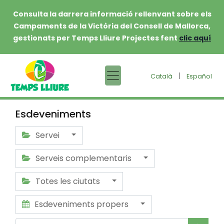
Consulta la darrera informació rellenvant sobre els
Campaments de la Victòria del Consell de Mallorca,
gestionats per Temps Lliure Projectes fent
clic aquí
|
Català
Español
Esdeveniments
Servei
Serveis complementaris
Totes les ciutats
Esdeveniments propers