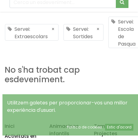
Servei:
Servei:
×
Servei:
×
Escola
Extraescolars
Sortides
de
Pasqua
No s'ha trobat cap
esdeveniment.
Utilitzem galetes per proporcionar-vos una millor
experiència d'usuari.
Inici
Animacions
Temps Lliure
Política de cookies
Estic d'acord
infantils
Projectes
Activitats en