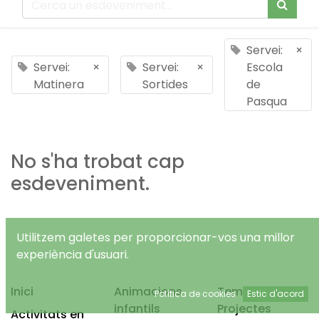
Servei:
×
Servei:
×
Servei:
×
Escola
Matinera
Sortides
de
Pasqua
No s'ha trobat cap
esdeveniment.
Utilitzem galetes per proporcionar-vos una millor
experiència d'usuari.
Inici
Animacions
Temps Lliure
Política de cookies
Estic d'acord
infantils
Projectes
Activitats en