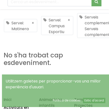
Serveis
Servei:
×
Servei:
×
complementa
Campus
Matinera
Serveis
Esportiu
complement
No s'ha trobat cap
esdeveniment.
Utilitzem galetes per proporcionar-vos una millor
experiència d'usuari.
Inici
Animacions
Temps Lliure
Política de cookies
Estic d'acord
infantils
Projectes
Activitats en