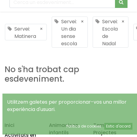
Servei:
×
Servei:
×
Servei:
×
Un dia
Escola
Matinera
sense
de
escola
Nadal
No s'ha trobat cap
esdeveniment.
Utilitzem galetes per proporcionar-vos una millor
experiència d'usuari.
Inici
Animacions
Temps Lliure
Política de cookies
Estic d'acord
infantils
Projectes
Activitats en