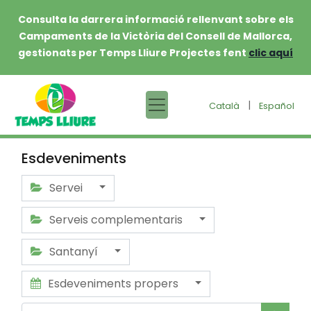
Consulta la darrera informació rellenvant sobre els
Campaments de la Victòria del Consell de Mallorca,
gestionats per Temps Lliure Projectes fent
clic aquí
|
Català
Español
Esdeveniments
Servei
Serveis complementaris
Santanyí
Esdeveniments propers