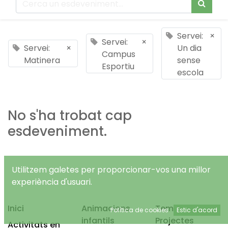
Servei:
×
Servei:
×
Servei:
×
Un dia
Campus
Matinera
sense
Esportiu
escola
No s'ha trobat cap
esdeveniment.
Utilitzem galetes per proporcionar-vos una millor
experiència d'usuari.
Inici
Animacions
Temps Lliure
Política de cookies
Estic d'acord
infantils
Projectes
Activitats en