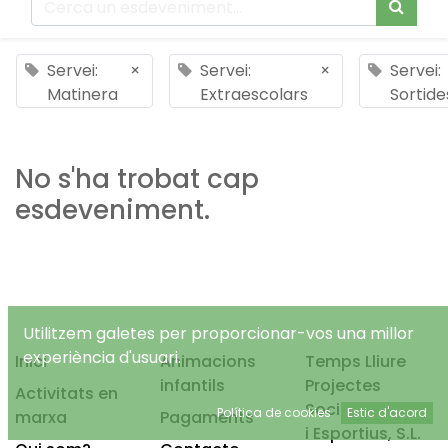
Servei:
×
Servei:
×
Servei:
Matinera
Extraescolars
Sortide
No s'ha trobat cap
esdeveniment.
Utilitzem galetes per proporcionar-vos una millor
experiència d'usuari.
Inici
Animacions
Temps Lliure
infantils
Projectes
Activitats en
Socioeducatius
Política de cookies
Estic d'acord
marxa
Pagaments
i Esportius, S.L.