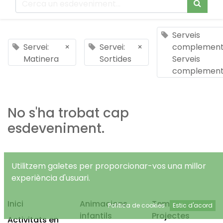
Serveis
Servei:
×
Servei:
×
complementa
Matinera
Sortides
Serveis
complement
No s'ha trobat cap
esdeveniment.
Utilitzem galetes per proporcionar-vos una millor
experiència d'usuari.
Inici
Animacions
Temps Lliure
Política de cookies
Estic d'acord
infantils
Projectes
Activitats en