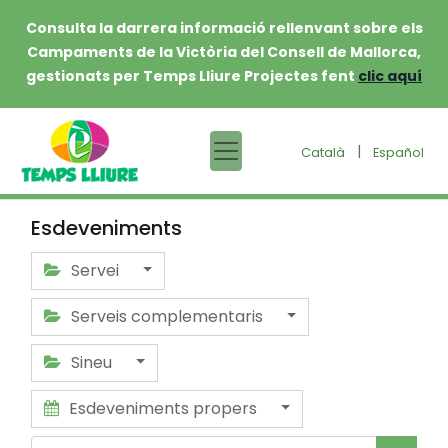
Consulta la darrera informació rellenvant sobre els
Campaments de la Victòria del Consell de Mallorca,
gestionats per Temps Lliure Projectes fent
clic aquí
|
Català
Español
Esdeveniments
Servei
Serveis complementaris
Sineu
Esdeveniments propers