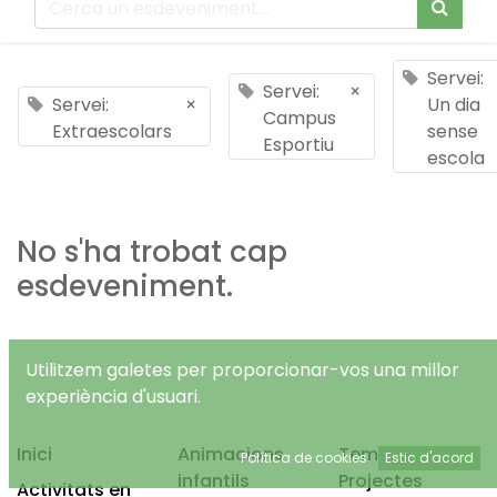
Servei:
Servei:
×
Servei:
×
Un dia
Campus
Extraescolars
sense
Esportiu
escola
No s'ha trobat cap
esdeveniment.
Utilitzem galetes per proporcionar-vos una millor
experiència d'usuari.
Inici
Animacions
Temps Lliure
Política de cookies
Estic d'acord
infantils
Projectes
Activitats en