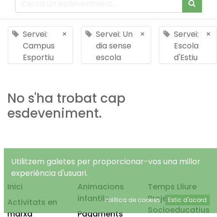
Servei:
×
Servei: Un
×
Servei:
×
Campus
dia sense
Escola
Esportiu
escola
d'Estiu
No s'ha trobat cap
esdeveniment.
Utilitzem galetes per proporcionar-vos una millor
experiència d'usuari.
Inici
Animacions
Temps Lliure
infantils
Projectes
Política de cookies
Estic d'acord
Activitats en
Socioeducatius
marxa
Pagaments