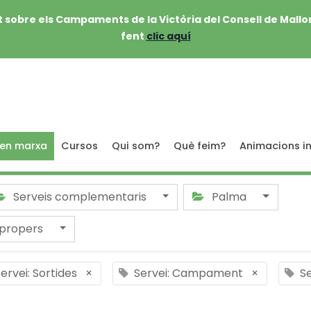
 sobre els Campaments de la Victòria del Consell de Mallo
fent
clic aquí
 en marxa
Cursos
Qui som?
Què feim?
Animacions in
Serveis complementaris
Palma
 propers
ervei: Sortides
×
Servei: Campament
×
Se