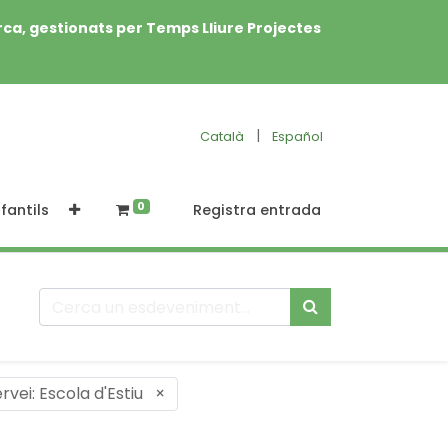
rca, gestionats per Temps Lliure Projectes
|
Català
Español
0
fantils
Registra entrada
rvei: Escola d'Estiu
×