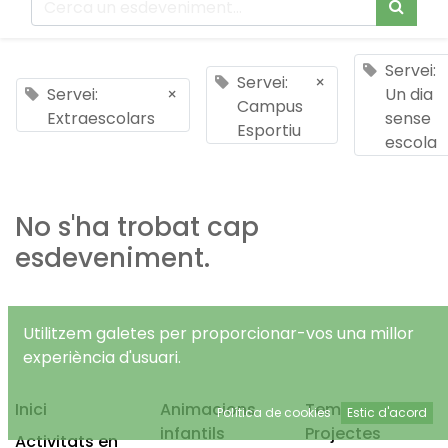
Servei:
Servei:
×
Servei:
×
Un dia
Campus
Extraescolars
sense
Esportiu
escola
No s'ha trobat cap
esdeveniment.
Utilitzem galetes per proporcionar-vos una millor
experiència d'usuari.
Inici
Animacions
Temps Lliure
Política de cookies
Estic d'acord
infantils
Projectes
Activitats en