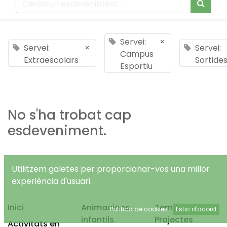
Servei:
×
Servei:
×
Servei:
Campus
Extraescolars
Sortide
Esportiu
No s'ha trobat cap
esdeveniment.
Utilitzem galetes per proporcionar-vos una millor
experiència d'usuari.
Inici
Animacions
Temps Lliure
Política de cookies
Estic d'acord
infantils
Projectes
Activitats en