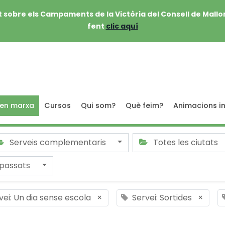
 sobre els Campaments de la Victòria del Consell de Mallo
fent
clic aquí
 en marxa
Cursos
Qui som?
Què feim?
Animacions in
Serveis complementaris
Totes les ciutats
passats
vei: Un dia sense escola
×
Servei: Sortides
×